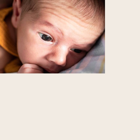
306
29